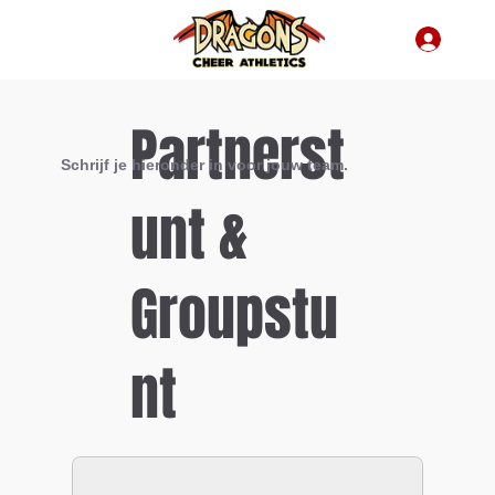
Partnerst
Schrijf je hieronder in voor jouw team.
unt &
Groupstu
nt