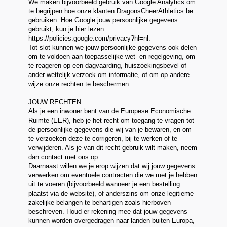
We maken bijvoorbeeld gebruik van Google Analytics om
te begrijpen hoe onze klanten DragonsCheerAthletics.be
gebruiken. Hoe Google jouw persoonlijke gegevens
gebruikt, kun je hier lezen:
https://policies.google.com/privacy?hl=nl.
Tot slot kunnen we jouw persoonlijke gegevens ook delen
om te voldoen aan toepasselijke wet- en regelgeving, om
te reageren op een dagvaarding, huiszoekingsbevel of
ander wettelijk verzoek om informatie, of om op andere
wijze onze rechten te beschermen.
JOUW RECHTEN
Als je een inwoner bent van de Europese Economische
Ruimte (EER), heb je het recht om toegang te vragen tot
de persoonlijke gegevens die wij van je bewaren, en om
te verzoeken deze te corrigeren, bij te werken of te
verwijderen. Als je van dit recht gebruik wilt maken, neem
dan contact met ons op.
Daarnaast willen we je erop wijzen dat wij jouw gegevens
verwerken om eventuele contracten die we met je hebben
uit te voeren (bijvoorbeeld wanneer je een bestelling
plaatst via de website), of anderszins om onze legitieme
zakelijke belangen te behartigen zoals hierboven
beschreven. Houd er rekening mee dat jouw gegevens
kunnen worden overgedragen naar landen buiten Europa,