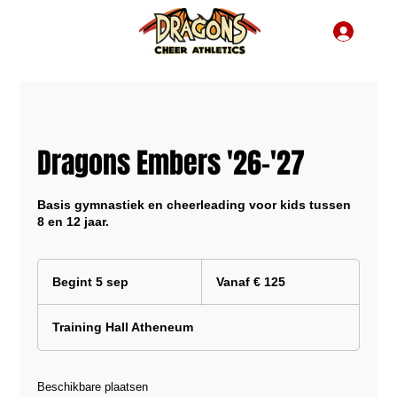
Dragons Embers '26-'27
Basis gymnastiek en cheerleading voor kids tussen
8 en 12 jaar.
Vanaf
125
Begint 5 sep
B
Vanaf € 125
euro
e
g
Training Hall Atheneum
i
n
t
5
Beschikbare plaatsen