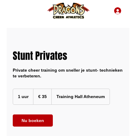
Stunt Privates
Private cheer training om sneller je stunt- technieken
te verbeteren.
35
euro
1 uur
1
€ 35
Training Hall Atheneum
u
u
Nu boeken